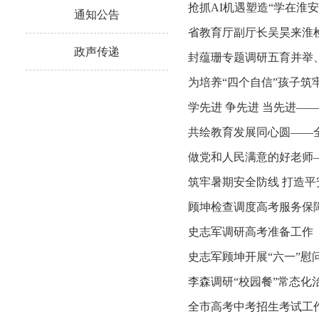
抢抓AI机遇塑造“学在淮
通知公告
省教育厅副厅长吴昊来淮
政声传递
封蕴珊专题调研五育并举
为培养“四个自信”孩子筑
学先进 争先进 当先进——
共绘教育发展同心圆——
做党和人民满意的好老师
筑牢暑期安全防线 打造
顾坤检查调度高考服务保
史志军调研高考准备工作
史志军顾坤开展“六一”慰
李森调研“校园餐”常态
全市高考中考招生考试工