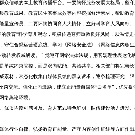
群众信赖的本土教育传播平台。一要胸怀服务发展大格局，坚守
质教育成果、教育民生实事成效等内容挖掘鲜活素材，帮助教育
能量宣传员。二要怀揣协同育人大情怀，立好科学育人风向标。
好的教育”科学育儿观念，积极传递尊师重教良好风尚，以温情
，守住合规运营硬底线。学习《网络安全法》《网络信息内容生
主动转发权威解读。自觉遵守网络法律法规，用客观理性表达化
单纯约束管控，而是双向赋能、共治共享。相关部门将完善长
威素材，常态化收集自媒体反馈的群众诉求，逐条梳理研究、限
务座谈交流。强化正向激励，建立正能量自媒体“白名单”，优先
网络舆论环境。
优质均衡可感可及、育人范式特色鲜明、队伍建设活力迸发、
体行业自律、弘扬教育正能量、严守内容创作红线等方面作出