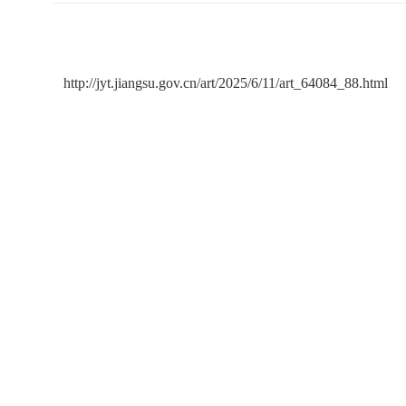
http://jyt.jiangsu.gov.cn/art/2025/6/11/art_64084_88.html