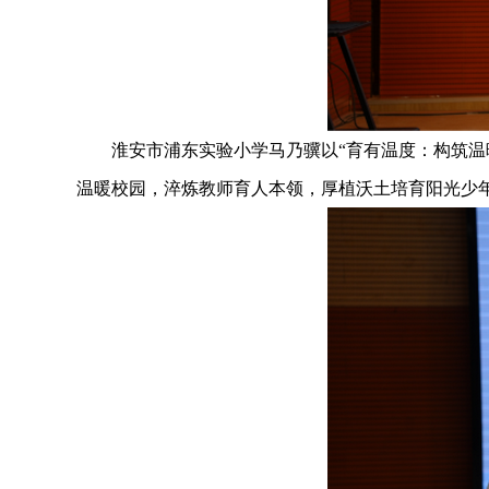
淮安市浦东实验小学马乃骥以“育有温度：构筑温暖
温暖校园，淬炼教师育人本领，厚植沃土培育阳光少