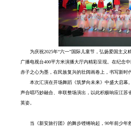
为庆祝2025年“六一”国际儿童节，弘扬爱国主义精
广播电视台400平方米演播大厅内精彩呈现。在纪念
赤子之心为墨，在民族复兴的壮阔画卷上，书写新时
本次汇演在开场舞蹈《筑梦向未来》中盛大启幕。整场演
声合唱巧妙融合、串联整场演出，以此积极响应江苏省
英姿。
当《新安旅行团》的舞步铿锵响起，90年前少年救