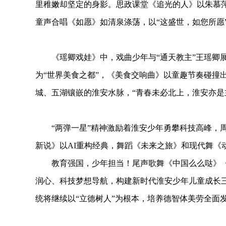
里稚嫩却坚定的身影。思政课堂《追光的人》以朱慕
童声合唱《如愿》如清泉涤荡，以“这盛世，如您所愿
《瑶卿戏娃》中，戏曲少年与“通天教主”王瑶卿展
为“世界美食之都”，《美食交响曲》以童趣节奏碰撞
城、五湖镶嵌的淮安水脉，“青春未必北上，淮安亦是
“两弹一星”精神激励着淮安少年勇攀科技高峰，周
新说》以AI重构经典，舞蹈《未来之旅》和现代舞《
教育强国，少年担当！尾声歌舞《中国么么哒》《少
润心、科技梦想导航，构建新时代淮安少年儿童成长
统将继续以“立德树人”为根本，培养德智体美劳全面