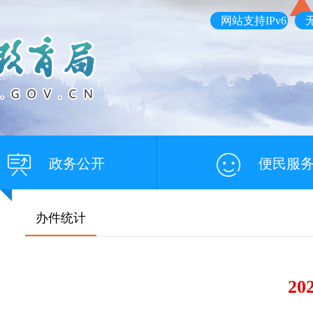
网站支持IPv6
政务公开
便民服
办件统计
2