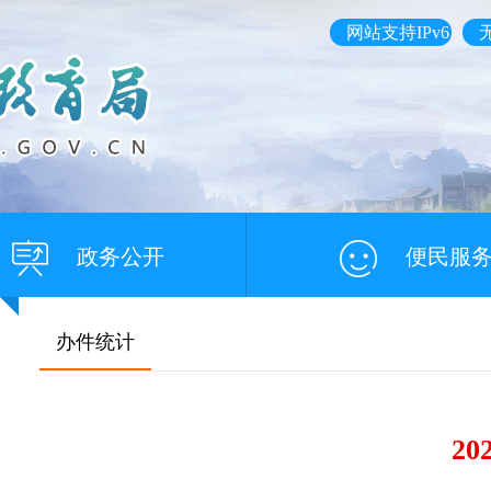
网站支持IPv6
政务公开
便民服
办件统计
2