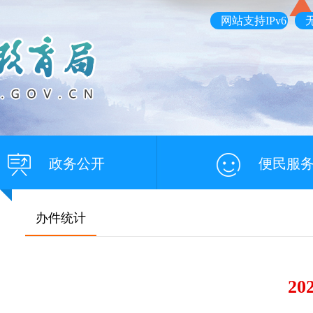
网站支持IPv6
政务公开
便民服
办件统计
2